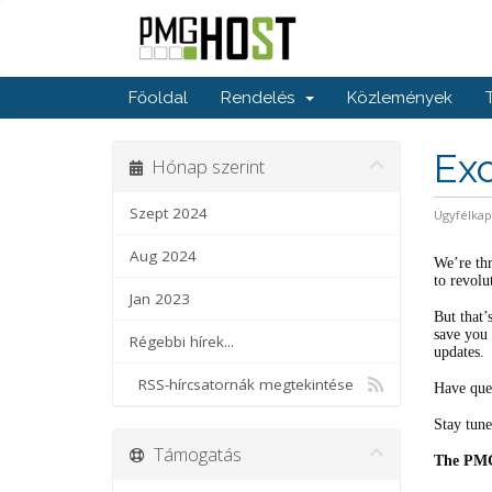
Főoldal
Rendelés
Közlemények
Ex
Hónap szerint
Szept 2024
Ügyfélka
Aug 2024
We’re thr
to revolu
Jan 2023
But that’
save you 
Régebbi hírek...
updates.
RSS-hírcsatornák megtekintése
Have ques
Stay tune
Támogatás
The PM