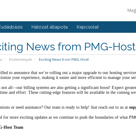
Mag
Tudásbázis
Hálózat állapota
Kapcsolat
citing News from PMG-Host
pu
Közlemények
Exciting News from PMG-Host!
illed to announce that we’re rolling out a major upgrade to our hosting servic
tionize your experience, making it easier and more efficient to manage your ser
s not all—our billing systems are also getting a significant boost! Expect grea
time and effort. These cutting-edge features will be available in the coming we
tions or need assistance? Our team is ready to help! Just reach out to us at
sup
d for more exciting updates as we continue to push the boundaries of what PM
G-Host Team