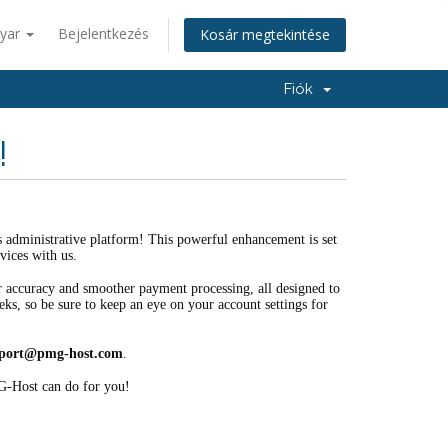
yar
Bejelentkezés
Kosár megtekintése
Fiók
!
es administrative platform! This powerful enhancement is set
vices with us.
ter accuracy and smoother payment processing, all designed to
eks, so be sure to keep an eye on your account settings for
port@pmg-host.com
.
G-Host can do for you!