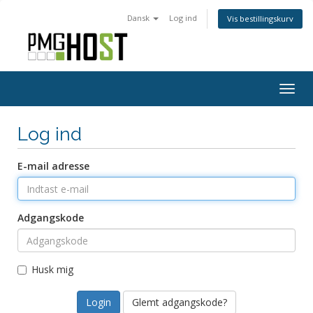
Dansk
Log ind
Vis bestillingskurv
Togg
navig
Log ind
E-mail adresse
Adgangskode
Husk mig
Glemt adgangskode?